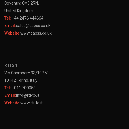
Coventry, CV3 2RN.
United Kingdom
Tel:
+44 2476 444664
Email:
sales@capss.co.uk
Website:
www.capss.co.uk
RTI Srl
Via Chambery 93/107 V
10142 Torino, Italy
Tel:
+011 700053
Email:
info@rti-to.it
Website:
www.rti-to.it